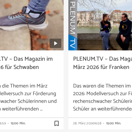
TV – Das Magazin im
PLENUM.TV – Das Maga
6 für Schwaben
März 2026 für Franken
n die Themen im März
Das waren die Themen im
ellversuch zur Förderung
2026: Modellversuch zur 
wacher Schülerinnen und
rechenschwacher Schüler
n weiterführenden …
Schüler an weiterführende
bookmark_border
6:59
15:00 Min.
28. März 2026
16:58
15:00 Min.