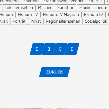
Ebersberg
Fraktion
Fraktionsvorsitzender
Freizeit
G
Lokalfernsehen
Macher
Marathon
Maximilianeum
Plenum
Plenum TV
Plenum.TV Magazin
PlenumTV
trait
Porträt
Privat
Regionalfernsehen
Sozialpolitik
ZURÜCK