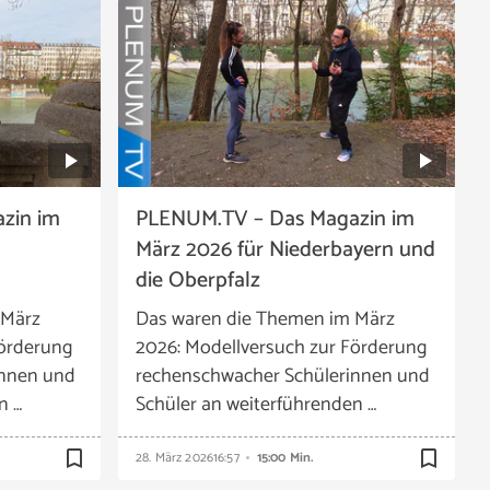
zin im
PLENUM.TV – Das Magazin im
März 2026 für Niederbayern und
die Oberpfalz
 März
Das waren die Themen im März
Förderung
2026: Modellversuch zur Förderung
innen und
rechenschwacher Schülerinnen und
n …
Schüler an weiterführenden …
bookmark_border
bookmark_border
28. März 2026
16:57
15:00 Min.