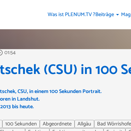
Was ist PLENUM.TV ?
Beiträge
Mag
arrow_drop_down
01:54
e_outline
tschek (CSU) in 100 
schek, CSU, in einem 100 Sekunden Portrait.
oren in Landshut.
.2013 bis heute.
100 Sekunden
Abgeordnete
Allgäu
Bad Wörrishof