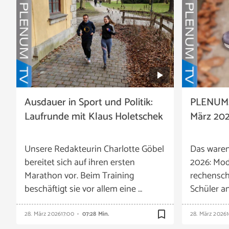
Ausdauer in Sport und Politik:
PLENUM.
Laufrunde mit Klaus Holetschek
März 202
Unsere Redakteurin Charlotte Göbel
Das ware
bereitet sich auf ihren ersten
2026: Mod
Marathon vor. Beim Training
rechensch
beschäftigt sie vor allem eine …
Schüler a
bookmark_border
28. März 2026
17:00
07:28 Min.
28. März 2026
1