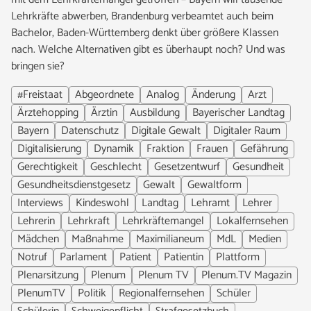
Lehrkräfte abwerben, Brandenburg verbeamtet auch beim
Bachelor, Baden-Württemberg denkt über größere Klassen
nach. Welche Alternativen gibt es überhaupt noch? Und was
bringen sie?
#Freistaat
Abgeordnete
Analog
Änderung
Arzt
Ärztehopping
Ärztin
Ausbildung
Bayerischer Landtag
Bayern
Datenschutz
Digitale Gewalt
Digitaler Raum
Digitalisierung
Dynamik
Fraktion
Frauen
Gefährung
Gerechtigkeit
Geschlecht
Gesetzentwurf
Gesundheit
Gesundheitsdienstgesetz
Gewalt
Gewaltform
Interviews
Kindeswohl
Landtag
Lehramt
Lehrer
Lehrerin
Lehrkraft
Lehrkräftemangel
Lokalfernsehen
Mädchen
Maßnahme
Maximilianeum
MdL
Medien
Notruf
Parlament
Patient
Patientin
Plattform
Plenarsitzung
Plenum
Plenum TV
Plenum.TV Magazin
PlenumTV
Politik
Regionalfernsehen
Schüler