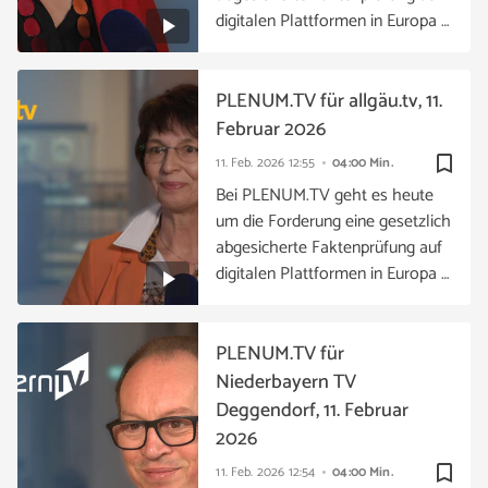
digitalen Plattformen in Europa …
PLENUM.TV für allgäu.tv, 11.
Februar 2026
bookmark_border
11. Feb. 2026
12:55
04:00 Min.
Bei PLENUM.TV geht es heute
um die Forderung eine gesetzlich
abgesicherte Faktenprüfung auf
digitalen Plattformen in Europa …
PLENUM.TV für
Niederbayern TV
Deggendorf, 11. Februar
2026
bookmark_border
11. Feb. 2026
12:54
04:00 Min.