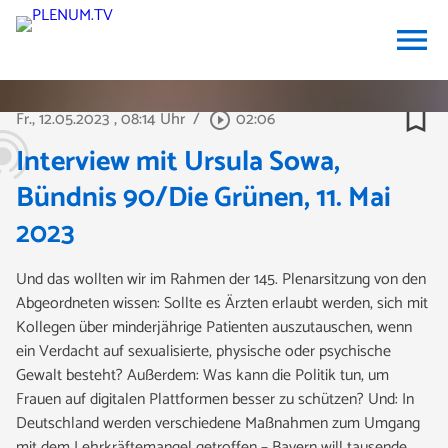
menu
bookmark_border
Fr., 12.05.2023
, 08:14 Uhr
/
02:06
play_circle_outline
Interview mit Ursula Sowa,
Bündnis 90/Die Grünen, 11. Mai
2023
Und das wollten wir im Rahmen der 145. Plenarsitzung von den
Abgeordneten wissen: Sollte es Ärzten erlaubt werden, sich mit
Kollegen über minderjährige Patienten auszutauschen, wenn
ein Verdacht auf sexualisierte, physische oder psychische
Gewalt besteht? Außerdem: Was kann die Politik tun, um
Frauen auf digitalen Plattformen besser zu schützen? Und: In
Deutschland werden verschiedene Maßnahmen zum Umgang
mit dem Lehrkräftemangel getroffen – Bayern will tausende