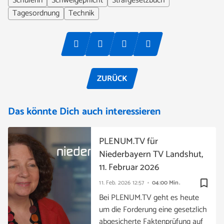
Schülerin
Schweigepflicht
Strafgesetzbuch
Tagesordnung
Technik
ZURÜCK
Das könnte Dich auch interessieren
PLENUM.TV für
Niederbayern TV Landshut,
11. Februar 2026
bookmark_border
11. Feb. 2026
12:57
04:00 Min.
Bei PLENUM.TV geht es heute
um die Forderung eine gesetzlich
abgesicherte Faktenprüfung auf