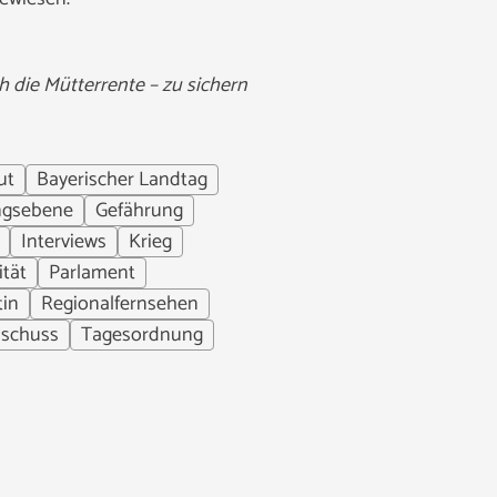
 die Mütterrente – zu sichern
ut
Bayerischer Landtag
ngsebene
Gefährung
Interviews
Krieg
ität
Parlament
tin
Regionalfernsehen
uschuss
Tagesordnung