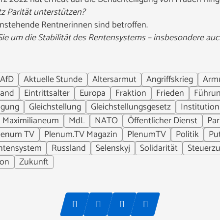
tz
Parität unterstützen?
einstehende
Rentnerinnen sind betroffen.
 um die Stabilität des Rentensystems – insbesondere auch
AfD
Aktuelle Stunde
Altersarmut
Angriffskrieg
Arm
land
Eintrittsalter
Europa
Fraktion
Frieden
Führu
igung
Gleichstellung
Gleichstellungsgesetz
Institution
Maximilianeum
MdL
NATO
Öffentlicher Dienst
Par
lenum TV
Plenum.TV Magazin
PlenumTV
Politik
Pu
ntensystem
Russland
Selenskyj
Solidarität
Steuerz
ion
Zukunft