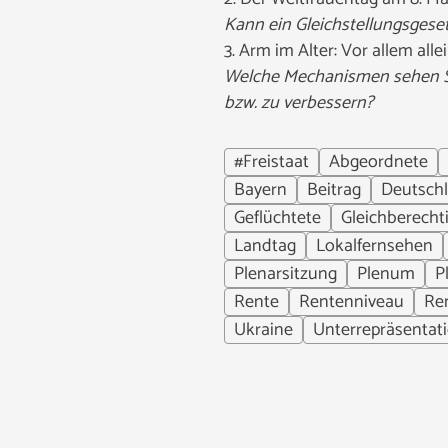
Kann ein Gleichstellungsgese
3.
Arm im Alter: Vor allem all
Welche Mechanismen sehen Sie
bzw. zu verbessern?
#Freistaat
Abgeordnete
Bayern
Beitrag
Deutsch
Geflüchtete
Gleichberecht
Landtag
Lokalfernsehen
Plenarsitzung
Plenum
P
Rente
Rentenniveau
Re
Ukraine
Unterrepräsentat