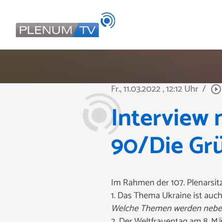
Fr., 11.03.2022
, 12:12 Uhr
/
play_circle_outline
Interview 
90/Die Grü
Im Rahmen der 107. Plenarsitz
1.
Das Thema Ukraine ist auch
Welche Themen werden neben 
2.
Der Weltfrauentag am 8. Mä