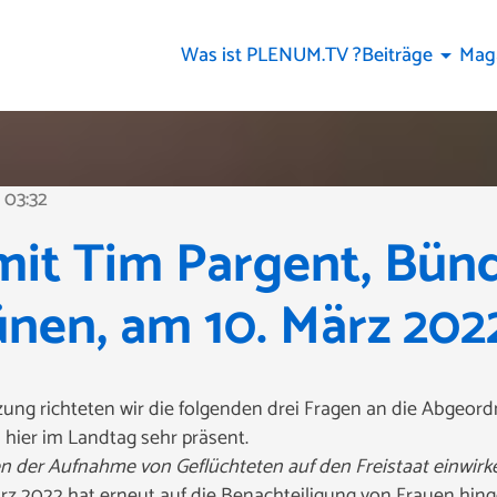
Was ist PLENUM.TV ?
Beiträge
Mag
arrow_drop_down
03:32
mit Tim Pargent, Bün
nen, am 10. März 202
ung richteten wir die folgenden drei Fragen an die Abgeord
 hier
im Landtag sehr präsent.
der Aufnahme von Geflüchteten auf den Freistaat einwirk
rz 2022 hat erneut auf die Benachteiligung von Frauen hin