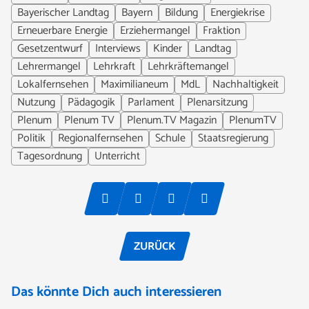
Bayerischer Landtag
Bayern
Bildung
Energiekrise
Erneuerbare Energie
Erziehermangel
Fraktion
Gesetzentwurf
Interviews
Kinder
Landtag
Lehrermangel
Lehrkraft
Lehrkräftemangel
Lokalfernsehen
Maximilianeum
MdL
Nachhaltigkeit
Nutzung
Pädagogik
Parlament
Plenarsitzung
Plenum
Plenum TV
Plenum.TV Magazin
PlenumTV
Politik
Regionalfernsehen
Schule
Staatsregierung
Tagesordnung
Unterricht
ZURÜCK
Das könnte Dich auch interessieren