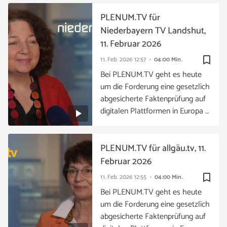
PLENUM.TV für
Niederbayern TV Landshut,
11. Februar 2026
bookmark_border
11. Feb. 2026
12:57
04:00 Min.
Bei PLENUM.TV geht es heute
um die Forderung eine gesetzlich
abgesicherte Faktenprüfung auf
digitalen Plattformen in Europa …
PLENUM.TV für allgäu.tv, 11.
Februar 2026
bookmark_border
11. Feb. 2026
12:55
04:00 Min.
Bei PLENUM.TV geht es heute
um die Forderung eine gesetzlich
abgesicherte Faktenprüfung auf