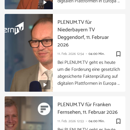
digitalen Plattformen in Europa …
PLENUM.TV für
Niederbayern TV
Deggendorf, 11. Februar
2026
bookmark_border
11. Feb. 2026
12:54
04:00 Min.
Bei PLENUM.TV geht es heute
um die Forderung eine gesetzlich
abgesicherte Faktenprüfung auf
digitalen Plattformen in Europa …
PLENUM.TV für Franken
Fernsehen, 11. Februar 2026
bookmark_border
11. Feb. 2026
12:53
04:00 Min.
Bei PLENUM.TV geht es heute