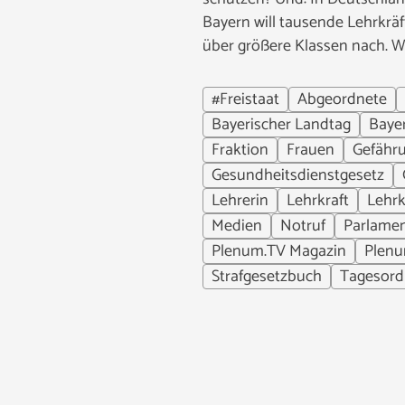
Bayern will tausende Lehrkr
über größere Klassen nach. W
#Freistaat
Abgeordnete
Bayerischer Landtag
Baye
Fraktion
Frauen
Gefähr
Gesundheitsdienstgesetz
Lehrerin
Lehrkraft
Lehrk
Medien
Notruf
Parlame
Plenum.TV Magazin
Plen
Strafgesetzbuch
Tagesor