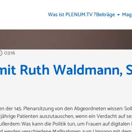
Was ist PLENUM.TV ?
Beiträge
Mag
arrow_drop_down
03:16
_outline
mit Ruth Waldmann, SP
n der 145. Plenarsitzung von den Abgeordneten wissen: Soll
jährige Patienten auszutauschen, wenn ein Verdacht auf sex
ußerdem: Was kann die Politik tun, um Frauen auf digitalen
and werden verschiedene Maßnahmen zum Umgang mit dem L