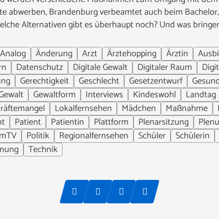
äfte abwerben, Brandenburg verbeamtet auch beim Bachelo
elche Alternativen gibt es überhaupt noch? Und was bringen
Analog
Änderung
Arzt
Ärztehopping
Ärztin
Ausbi
rn
Datenschutz
Digitale Gewalt
Digitaler Raum
Digi
ung
Gerechtigkeit
Geschlecht
Gesetzentwurf
Gesund
Gewalt
Gewaltform
Interviews
Kindeswohl
Landtag
räftemangel
Lokalfernsehen
Mädchen
Maßnahme
nt
Patient
Patientin
Plattform
Plenarsitzung
Plen
umTV
Politik
Regionalfernsehen
Schüler
Schülerin
dnung
Technik