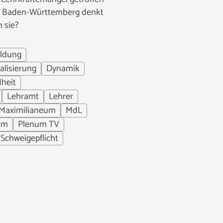
r, Baden-Württemberg denkt
 sie?
ldung
talisierung
Dynamik
heit
Lehramt
Lehrer
Maximilianeum
MdL
um
Plenum TV
Schweigepflicht