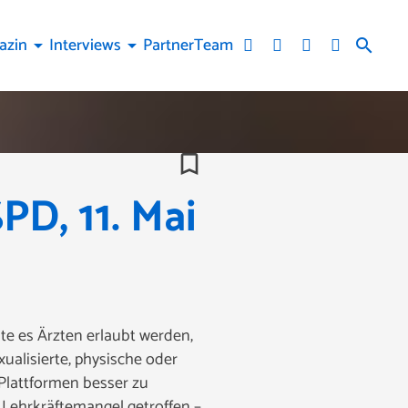
azin
Interviews
Partner
Team
arrow_drop_down
arrow_drop_down
search
bookmark_border
D, 11. Mai
te es Ärzten erlaubt werden,
ualisierte, physische oder
 Plattformen besser zu
ehrkräftemangel getroffen –