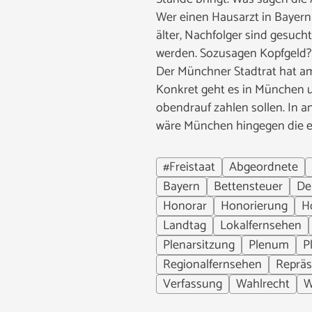
Wer einen Hausarzt in Bayern
älter, Nachfolger sind gesuch
werden. Sozusagen Kopfgeld?
Der Münchner Stadtrat hat am
Konkret geht es in München um
obendrauf zahlen sollen. In 
wäre München hingegen die e
#Freistaat
Abgeordnete
Bayern
Bettensteuer
De
Honorar
Honorierung
H
Landtag
Lokalfernsehen
Plenarsitzung
Plenum
P
Regionalfernsehen
Repräs
Verfassung
Wahlrecht
W