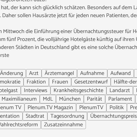
 hat, der kann sich glücklich schätzen. Besonders auf dem
t. Daher sollen Hausärzte jetzt für jeden neuen Patienten, 
 Mittwoch die Einführung einer Übernachtungssteuer für H
 fünf Prozent, die volljährige Hotelgäste künftig auf ihre
anderen Städten in Deutschland gibt es eine solche Übernac
rste
Änderung
Arzt
Ärztemangel
Aufnahme
Aufwand
mokratie
Fraktion
Frauen
Gesetzentwurf
Hälfte-de
otelgast
Interviews
Krankheitsgeschichte
Landarzt
Maximilianeum
MdL
München
Parität
Parlament
lenum TV
Plenum.TV Magazin
PlenumTV
Politik
Pre
entation
Stadtrat
Tagesordnung
Übernachtungspreis
ahlrechtsreform
Zusatzeinnahme