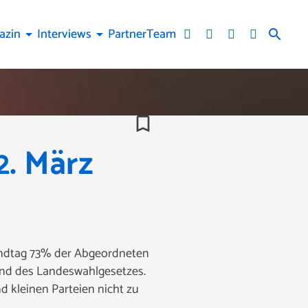
azin
Interviews
Partner
Team
arrow_drop_down
arrow_drop_down
search
bookmark_border
2. März
 Landtag 73% der Abgeordneten
und des Landeswahlgesetzes.
d kleinen Parteien nicht zu