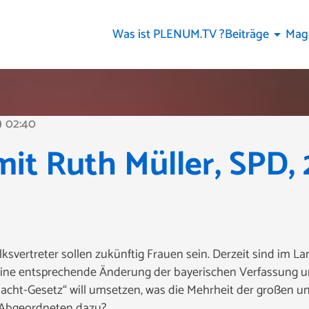
Was ist PLENUM.TV ?
Beiträge
Mag
arrow_drop_down
02:40
line
mit Ruth Müller, SPD, 
lksvertreter sollen zukünftig Frauen sein. Derzeit sind im
 eine entsprechende Änderung der bayerischen Verfassung 
acht-Gesetz“ will umsetzen, was die Mehrheit der großen un
e Abgeordneten dazu?