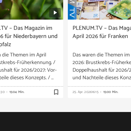
TV – Das Magazin im
PLENUM.TV – Das Maga
26 für Niederbayern und
April 2026 für Franken
pfalz
 die Themen im April
Das waren die Themen im 
stkrebs-Früherkennung. /
2026: Brustkrebs-Früherk
shalt für 2026/2027: Vor-
Doppelhaushalt für 2026/2
eile dieses Konzepts. / …
und Nachteile dieses Konze
bookmark_border
6:30
15:04 Min.
25. Apr. 2026
16:15
15:00 Min.