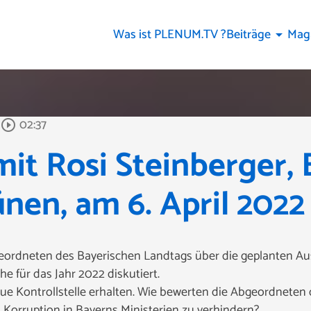
Was ist PLENUM.TV ?
Beiträge
Mag
arrow_drop_down
02:37
play_circle_outline
mit Rosi Steinberger,
nen, am 6. April 2022
eordneten des Bayerischen Landtags über die geplanten Au
e für das Jahr 2022 diskutiert.
eue Kontrollstelle erhalten. Wie bewerten die Abgeordneten
 Korruption in Bayerns Ministerien zu verhindern?