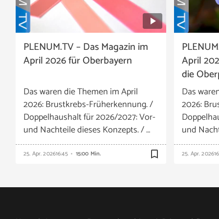
PLENUM.TV – Das Magazin im
PLENUM.
April 2026 für Oberbayern
April 20
die Ober
Das waren die Themen im April
Das waren
2026: Brustkrebs-Früherkennung. /
2026: Bru
Doppelhaushalt für 2026/2027: Vor-
Doppelhau
und Nachteile dieses Konzepts. / …
und Nacht
bookmark_border
25. Apr. 2026
16:45
15:00 Min.
25. Apr. 2026
1