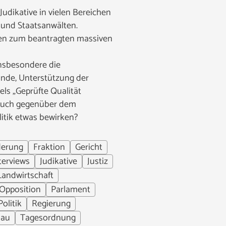
udikative in vielen Bereichen
 und Staatsanwälten.
ten zum beantragten massiven
nsbesondere die
ände, Unterstützung der
ls „Geprüfte Qualität
g auch gegenüber dem
itik etwas bewirken?
derung
Fraktion
Gericht
terviews
Judikative
Justiz
Landwirtschaft
Opposition
Parlament
Politik
Regierung
bau
Tagesordnung