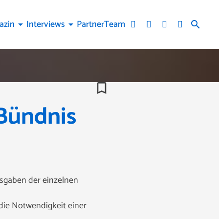
azin
Interviews
Partner
Team
arrow_drop_down
arrow_drop_down
search
bookmark_border
 Bündnis
sgaben der einzelnen
 die Notwendigkeit einer