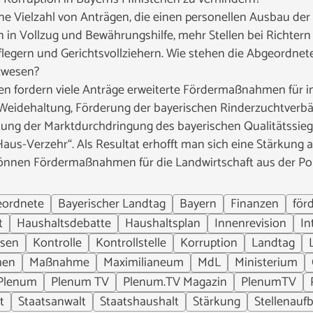
 Vielzahl von Anträgen, die einen personellen Ausbau der J
 in Vollzug und Bewährungshilfe, mehr Stellen bei Richtern
legern und Gerichtsvollziehern. Wie stehen die Abgeordne
zwesen?
n fordern viele Anträge erweiterte Fördermaßnahmen für i
 Weidehaltung, Förderung der bayerischen Rinderzuchtverb
kung der Marktdurchdringung des bayerischen Qualitätssiege
-Haus-Verzehr“. Als Resultat erhofft man sich eine Stärkun
önnen Fördermaßnahmen für die Landwirtschaft aus der Pol
ordnete
Bayerischer Landtag
Bayern
Finanzen
för
t
Haushaltsdebatte
Haushaltsplan
Innenrevision
In
esen
Kontrolle
Kontrollstelle
Korruption
Landtag
hen
Maßnahme
Maximilianeum
MdL
Ministerium
Plenum
Plenum TV
Plenum.TV Magazin
PlenumTV
t
Staatsanwalt
Staatshaushalt
Stärkung
Stellenauf