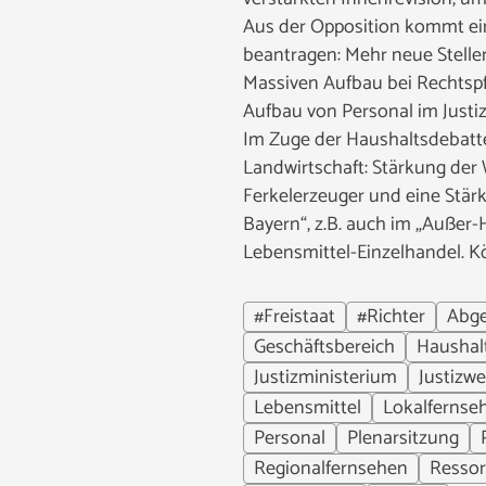
Aus der Opposition kommt eine
beantragen: Mehr neue Stellen
Massiven Aufbau bei Rechtspf
Aufbau von Personal im Justi
Im Zuge der Haushaltsdebatte
Landwirtschaft: Stärkung der
Ferkelerzeuger und eine Stär
Bayern“, z.B. auch im „Außer
Lebensmittel-Einzelhandel. K
#Freistaat
#Richter
Abge
Geschäftsbereich
Haushal
Justizministerium
Justizw
Lebensmittel
Lokalfernse
Personal
Plenarsitzung
Regionalfernsehen
Ressor