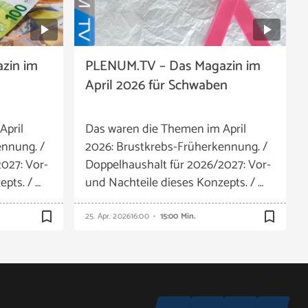
zin im
PLENUM.TV – Das Magazin im
April 2026 für Schwaben
April
Das waren die Themen im April
ennung. /
2026: Brustkrebs-Früherkennung. /
027: Vor-
Doppelhaushalt für 2026/2027: Vor-
pts. / …
und Nachteile dieses Konzepts. / …
bookmark_border
bookmark_border
25. Apr. 2026
16:00
15:00 Min.