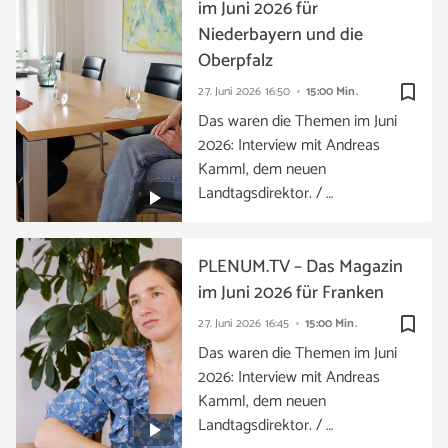
im Juni 2026 für
Niederbayern und die
Oberpfalz
bookmark_border
27. Juni 2026
16:50
15:00 Min.
Das waren die Themen im Juni
2026: Interview mit Andreas
Kamml, dem neuen
Landtagsdirektor. / …
PLENUM.TV – Das Magazin
im Juni 2026 für Franken
bookmark_border
27. Juni 2026
16:45
15:00 Min.
Das waren die Themen im Juni
2026: Interview mit Andreas
Kamml, dem neuen
Landtagsdirektor. / …