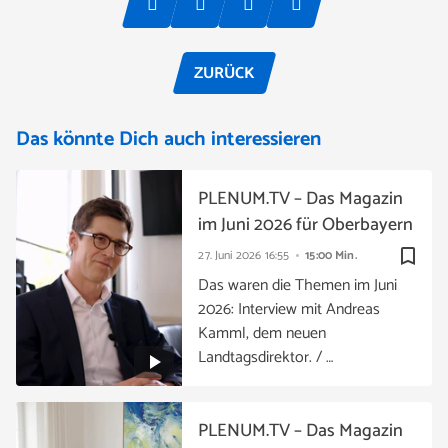
ZURÜCK
Das könnte Dich auch interessieren
PLENUM.TV – Das Magazin
im Juni 2026 für Oberbayern
bookmark_border
27. Juni 2026
16:55
15:00 Min.
Das waren die Themen im Juni
2026: Interview mit Andreas
Kamml, dem neuen
Landtagsdirektor. / …
PLENUM.TV – Das Magazin