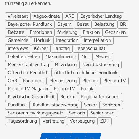
frühzeitig zu erkennen.
#Freistaat
Abgeordnete
ARD
Bayerischer Landtag
Bayerischer Rundfunk
Bayern
Beirat
Belastung
BR
Debatte
Emotionen
förderung
Fraktion
Gedanken
Gemeinde
Hörfunk
Integration
Interpellation
Interviews
Körper
Landtag
Lebensqualität
Lokalfernsehen
Maximilianeum
MdL
Medien
Medienstaatsvertrag
Mitwirkung
Neustrukturierung
Öffentlich-Rechtlich
öffentlich-rechtlicher Rundfunk
ÖRR
Parlament
Plenarsitzung
Plenum
Plenum TV
Plenum.TV Magazin
PlenumTV
Politik
Psychische Gesundheit
Reform
Regionalfernsehen
Rundfunk
Rundfunkstaatsvertrag
Senior
Senioren
Seniorenmitwirkungsgesetz
Seniorin
Seniorinnen
Tagesordnung
Vertretung
Vorbeugung
ZDF