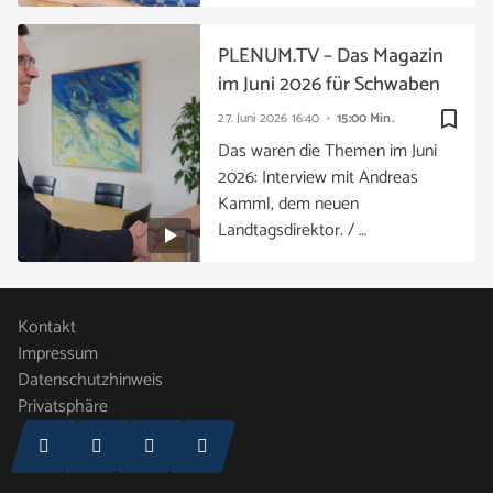
PLENUM.TV – Das Magazin
im Juni 2026 für Schwaben
bookmark_border
27. Juni 2026
16:40
15:00 Min.
Das waren die Themen im Juni
2026: Interview mit Andreas
Kamml, dem neuen
Landtagsdirektor. / …
Kontakt
Impressum
Datenschutzhinweis
Privatsphäre