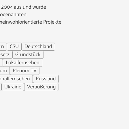
hr 2004 aus und wurde
 sogenannten
meinwohlorientierte Projekte
rn
CSU
Deutschland
setz
Grundstück
Lokalfernsehen
num
Plenum TV
onalfernsehen
Russland
Ukraine
Veräußerung