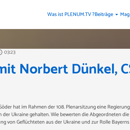
Was ist PLENUM.TV ?
Beiträge
Mag
arrow_drop_down
03:23
_outline
mit Norbert Dünkel, C
Söder hat im Rahmen der 108. Plenarsitzung eine Regierungs
in der Ukraine gehalten. Wie bewerten die Abgeordneten di
ng von Geflüchteten aus der Ukraine und zur Rolle Bayerns 