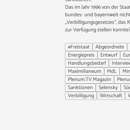
Das im Jahr 1996 von der Staa
bundes- und bayernweit nicht
„Verbilligungsgesetzes“, das
zur Verfügung stellen konnte
#Freistaat
Abgeordnete
Energiepreis
Entwurf
Eu
Handlungsbedarf
Intervie
Maximilianeum
MdL
Min
Plenum.TV Magazin
Plen
Sanktionen
Selensky
Sö
Verbilligung
Wirtschaft