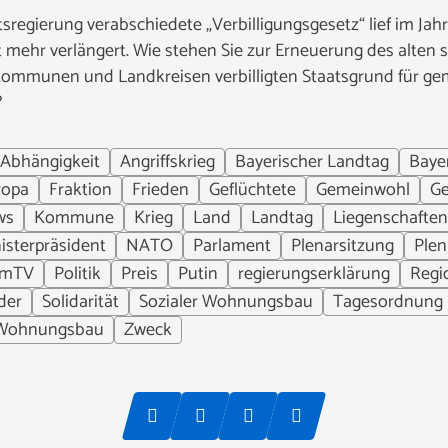
tsregierung verabschiedete „Verbilligungsgesetz“ lief im Ja
 mehr verlängert. Wie stehen Sie zur Erneuerung des alten
 Kommunen und Landkreisen verbilligten Staatsgrund für ge
?
Abhängigkeit
Angriffskrieg
Bayerischer Landtag
Baye
ropa
Fraktion
Frieden
Geflüchtete
Gemeinwohl
Ge
ws
Kommune
Krieg
Land
Landtag
Liegenschaften
isterpräsident
NATO
Parlament
Plenarsitzung
Ple
umTV
Politik
Preis
Putin
regierungserklärung
Regi
der
Solidarität
Sozialer Wohnungsbau
Tagesordnung
Wohnungsbau
Zweck