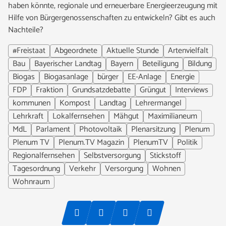
haben könnte, regionale und erneuerbare Energieerzeugung mit
Hilfe von Bürgergenossenschaften zu entwickeln? Gibt es auch
Nachteile?
#Freistaat
Abgeordnete
Aktuelle Stunde
Artenvielfalt
Bau
Bayerischer Landtag
Bayern
Beteiligung
Bildung
Biogas
Biogasanlage
bürger
EE-Anlage
Energie
FDP
Fraktion
Grundsatzdebatte
Grüngut
Interviews
kommunen
Kompost
Landtag
Lehrermangel
Lehrkraft
Lokalfernsehen
Mähgut
Maximilianeum
MdL
Parlament
Photovoltaik
Plenarsitzung
Plenum
Plenum TV
Plenum.TV Magazin
PlenumTV
Politik
Regionalfernsehen
Selbstversorgung
Stickstoff
Tagesordnung
Verkehr
Versorgung
Wohnen
Wohnraum