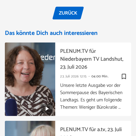
ZURÜCK
Das könnte Dich auch interessieren
PLENUM.TV für
Niederbayern TV Landshut,
23. Juli 2026
bookmark_border
23. Juli 2026
12:15
04:00 Min.
Unsere letzte Ausgabe vor der
Sommerpause des Bayerischen
Landtags. Es geht um folgende
Themen: Weniger Bürokratie …
PLENUM.TV für a.tv, 23. Juli