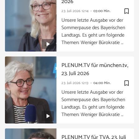
2026
bookmark_border
23. Juli 2026
12:14
03:00 Min.
Unsere letzte Ausgabe vor der
Sommerpause des Bayerischen
Landtags. Es geht um folgende
Themen: Weniger Bürokratie …
PLENUM.TV für münchen.tv,
23. Juli 2026
bookmark_border
23. Juli 2026
12:13
04:00 Min.
Unsere letzte Ausgabe vor der
Sommerpause des Bayerischen
Landtags. Es geht um folgende
Themen: Weniger Bürokratie …
PLENUM.TV für TVA, 23. Juli