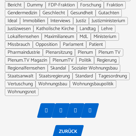
Bericht
Dummy
FDP-Fraktion
Forschung
Fraktion
Gendermedizin
Geschlecht
Gesundheit
Gutachten
Ideal
Immobilien
Interviews
Justiz
Justizministerium
Justizwesen
Katholische Kirche
Landtag
Lehre
Lokalfernsehen
Maximilianeum
MdL
Ministerium
Missbrauch
Opposition
Parlament
Patient
Pharmaindustrie
Plenarsitzung
Plenum
Plenum TV
Plenum.TV Magazin
PlenumTV
Politik
Regierung
Regionalfernsehen
Skandal
Sozialer Wohnungsbau
Staatsanwalt
Staatsregierung
Standard
Tagesordnung
Vertuschung
Wohnungsbau
Wohnungsbaupolitik
Wohnungsnot
ZURÜCK