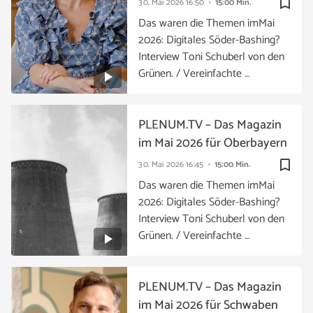
bookmark_border
30. Mai 2026
16:50
15:00 Min.
Das waren die Themen imMai
2026: Digitales Söder-Bashing?
Interview Toni Schuberl von den
Grünen. / Vereinfachte …
PLENUM.TV – Das Magazin
im Mai 2026 für Oberbayern
bookmark_border
30. Mai 2026
16:45
15:00 Min.
Das waren die Themen imMai
2026: Digitales Söder-Bashing?
Interview Toni Schuberl von den
Grünen. / Vereinfachte …
PLENUM.TV – Das Magazin
im Mai 2026 für Schwaben