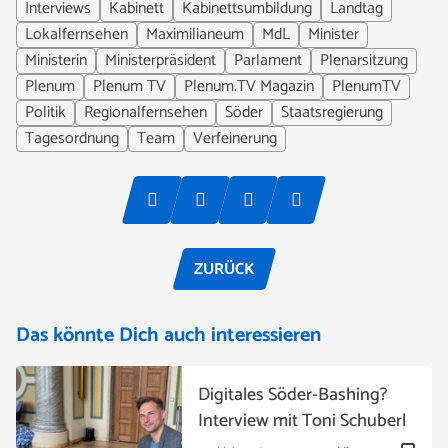
Interviews
Kabinett
Kabinettsumbildung
Landtag
Lokalfernsehen
Maximilianeum
MdL
Minister
Ministerin
Ministerpräsident
Parlament
Plenarsitzung
Plenum
Plenum TV
Plenum.TV Magazin
PlenumTV
Politik
Regionalfernsehen
Söder
Staatsregierung
Tagesordnung
Team
Verfeinerung
ZURÜCK
Das könnte Dich auch interessieren
Digitales Söder-Bashing?
Interview mit Toni Schuberl