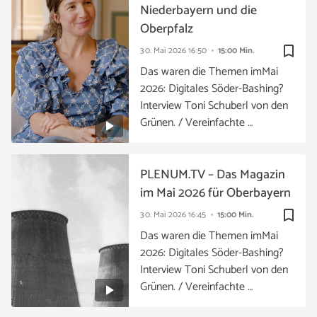
Niederbayern und die
Oberpfalz
bookmark_border
30. Mai 2026
16:50
15:00 Min.
Das waren die Themen imMai
2026: Digitales Söder-Bashing?
Interview Toni Schuberl von den
Grünen. / Vereinfachte …
PLENUM.TV – Das Magazin
im Mai 2026 für Oberbayern
bookmark_border
30. Mai 2026
16:45
15:00 Min.
Das waren die Themen imMai
2026: Digitales Söder-Bashing?
Interview Toni Schuberl von den
Grünen. / Vereinfachte …