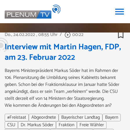
menu
bookmark_border
Do., 24.02.2022
, 08:55 Uhr
/
00:22
play_circle_outline
Interview mit Martin Hagen, FDP,
am 23. Februar 2022
Bayerns Ministerpräsident Markus Söder hat im Rahmen der
106. Plenarsitzung die Umbildung seines Kabinetts bekannt
geben. Schon bei der Fraktionsklausur im Januar hatte Söder
angekündigt, dass er sein Team „verfeinern“ werde. Die CSU
stellt derzeit elf von 14 Ministern der Staatsregierung.
Wie kommen die Änderungen bei den Abgeordneten an?
#Freistaat
Abgeordnete
Bayerischer Landtag
Bayern
CSU
Dr. Markus Söder
Fraktion
Freie Wähler