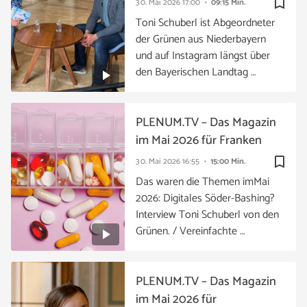
bookmark_border
30. Mai 2026
17:00
09:15 Min.
Toni Schuberl ist Abgeordneter
der Grünen aus Niederbayern
und auf Instagram längst über
den Bayerischen Landtag …
PLENUM.TV – Das Magazin
im Mai 2026 für Franken
bookmark_border
30. Mai 2026
16:55
15:00 Min.
Das waren die Themen imMai
2026: Digitales Söder-Bashing?
Interview Toni Schuberl von den
Grünen. / Vereinfachte …
PLENUM.TV – Das Magazin
im Mai 2026 für