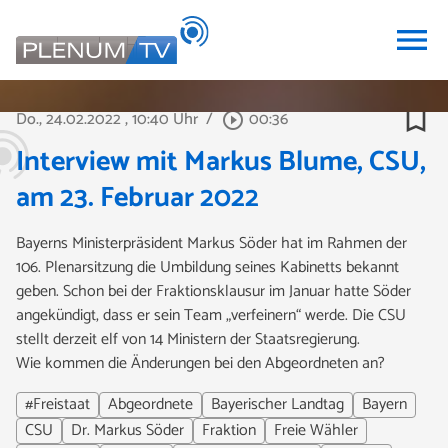
menu
bookmark_border
Do., 24.02.2022
, 10:40 Uhr
/
00:36
play_circle_outline
Interview mit Markus Blume, CSU,
am 23. Februar 2022
Bayerns Ministerpräsident Markus Söder hat im Rahmen der
106. Plenarsitzung die Umbildung seines Kabinetts bekannt
geben. Schon bei der Fraktionsklausur im Januar hatte Söder
angekündigt, dass er sein Team „verfeinern“ werde. Die CSU
stellt derzeit elf von 14 Ministern der Staatsregierung.
Wie kommen die Änderungen bei den Abgeordneten an?
#Freistaat
Abgeordnete
Bayerischer Landtag
Bayern
CSU
Dr. Markus Söder
Fraktion
Freie Wähler