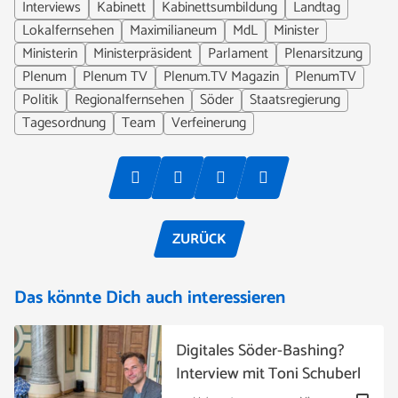
Interviews
Kabinett
Kabinettsumbildung
Landtag
Lokalfernsehen
Maximilianeum
MdL
Minister
Ministerin
Ministerpräsident
Parlament
Plenarsitzung
Plenum
Plenum TV
Plenum.TV Magazin
PlenumTV
Politik
Regionalfernsehen
Söder
Staatsregierung
Tagesordnung
Team
Verfeinerung
ZURÜCK
Das könnte Dich auch interessieren
Digitales Söder-Bashing?
Interview mit Toni Schuberl