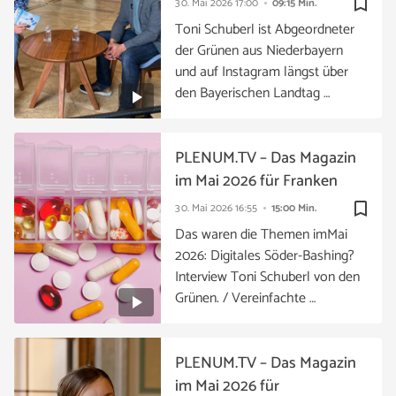
bookmark_border
30. Mai 2026
17:00
09:15 Min.
Toni Schuberl ist Abgeordneter
der Grünen aus Niederbayern
und auf Instagram längst über
den Bayerischen Landtag …
PLENUM.TV – Das Magazin
im Mai 2026 für Franken
bookmark_border
30. Mai 2026
16:55
15:00 Min.
Das waren die Themen imMai
2026: Digitales Söder-Bashing?
Interview Toni Schuberl von den
Grünen. / Vereinfachte …
PLENUM.TV – Das Magazin
im Mai 2026 für