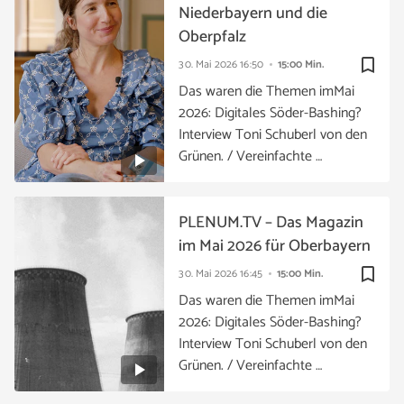
Niederbayern und die
Oberpfalz
bookmark_border
30. Mai 2026
16:50
15:00 Min.
Das waren die Themen imMai
2026: Digitales Söder-Bashing?
Interview Toni Schuberl von den
Grünen. / Vereinfachte …
PLENUM.TV – Das Magazin
im Mai 2026 für Oberbayern
bookmark_border
30. Mai 2026
16:45
15:00 Min.
Das waren die Themen imMai
2026: Digitales Söder-Bashing?
Interview Toni Schuberl von den
Grünen. / Vereinfachte …