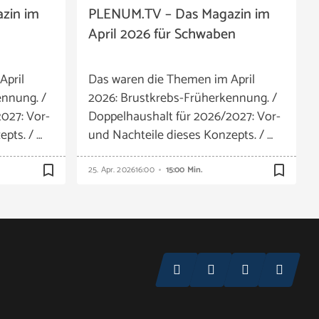
zin im
PLENUM.TV – Das Magazin im
April 2026 für Schwaben
April
Das waren die Themen im April
ennung. /
2026: Brustkrebs-Früherkennung. /
027: Vor-
Doppelhaushalt für 2026/2027: Vor-
pts. / …
und Nachteile dieses Konzepts. / …
bookmark_border
bookmark_border
25. Apr. 2026
16:00
15:00 Min.