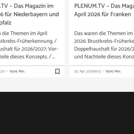
TV – Das Magazin im
PLENUM.TV – Das Maga
26 für Niederbayern und
April 2026 für Franken
pfalz
 die Themen im April
Das waren die Themen im 
stkrebs-Früherkennung. /
2026: Brustkrebs-Früherk
shalt für 2026/2027: Vor-
Doppelhaushalt für 2026/2
eile dieses Konzepts. / …
und Nachteile dieses Konze
bookmark_border
6:30
15:04 Min.
25. Apr. 2026
16:15
15:00 Min.