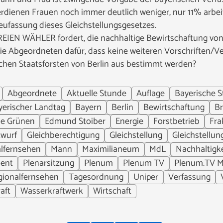
verdienen Frauen noch immer deutlich weniger, nur 11% arbe
eufassung dieses Gleichstellungsgesetzes.
REIEN WÄHLER fordert, die nachhaltige Bewirtschaftung vo
die Abgeordneten dafür, dass keine weiteren Vorschriften/V
schen Staatsforsten von Berlin aus bestimmt werden?
Abgeordnete
Aktuelle Stunde
Auflage
Bayerische S
yerischer Landtag
Bayern
Berlin
Bewirtschaftung
Br
ie Grünen
Edmund Stoiber
Energie
Forstbetrieb
Fra
twurf
Gleichberechtigung
Gleichstellung
Gleichstellun
lfernsehen
Mann
Maximilianeum
MdL
Nachhaltigke
ent
Plenarsitzung
Plenum
Plenum TV
Plenum.TV M
gionalfernsehen
Tagesordnung
Uniper
Verfassung
aft
Wasserkraftwerk
Wirtschaft