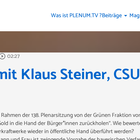
Was ist PLENUM.TV ?
Beiträge
Mag
arrow_drop_down
02:27
y_circle_outline
mit Klaus Steiner, CSU
 Rahmen der 138. Plenarsitzung von der Grünen Fraktion vo
Gold in die Hand der Bürger*innen zurückholen“. Wie bewer
rkraftwerke wieder in öffentliche Hand überführt werden?
ann und Frau ist zwingende Vorgabe der bayerischen Verfas