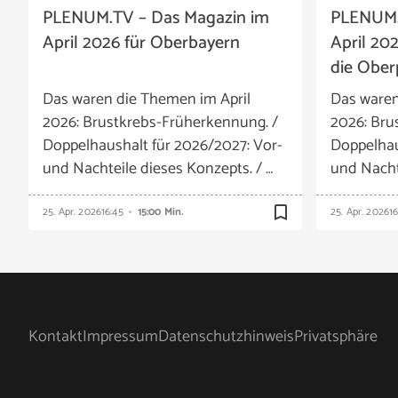
PLENUM.TV – Das Magazin im
PLENUM.
April 2026 für Oberbayern
April 20
die Ober
Das waren die Themen im April
Das waren
2026: Brustkrebs-Früherkennung. /
2026: Bru
Doppelhaushalt für 2026/2027: Vor-
Doppelhau
und Nachteile dieses Konzepts. / …
und Nacht
bookmark_border
25. Apr. 2026
16:45
15:00 Min.
25. Apr. 2026
1
Kontakt
Impressum
Datenschutzhinweis
Privatsphäre