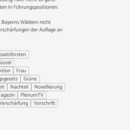
iten in Führungspositionen.
n Bayerns Wäldern nicht
erschärfungen der Auflage an
taatsforsten
üssel
ktion
Frau
gsgesetz
Grüne
it
Nachteil
Novellierung
agazin
PlenumTV
Verschärfung
Vorschrift