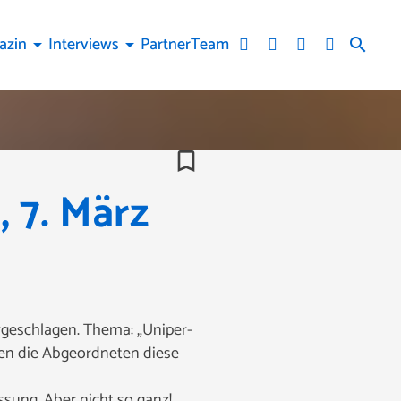
azin
Interviews
Partner
Team
arrow_drop_down
arrow_drop_down
search
bookmark_border
, 7. März
rgeschlagen. Thema: „Uniper-
ten die Abgeordneten diese
sung. Aber nicht so ganz!