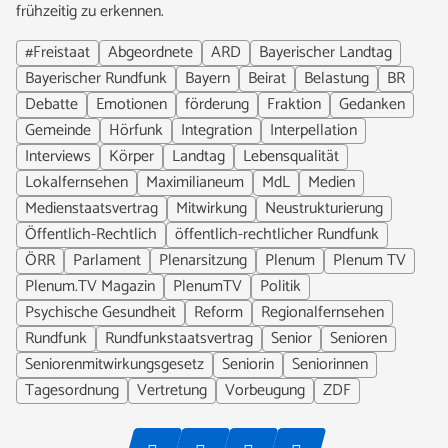
frühzeitig zu erkennen.
#Freistaat
Abgeordnete
ARD
Bayerischer Landtag
Bayerischer Rundfunk
Bayern
Beirat
Belastung
BR
Debatte
Emotionen
förderung
Fraktion
Gedanken
Gemeinde
Hörfunk
Integration
Interpellation
Interviews
Körper
Landtag
Lebensqualität
Lokalfernsehen
Maximilianeum
MdL
Medien
Medienstaatsvertrag
Mitwirkung
Neustrukturierung
Öffentlich-Rechtlich
öffentlich-rechtlicher Rundfunk
ÖRR
Parlament
Plenarsitzung
Plenum
Plenum TV
Plenum.TV Magazin
PlenumTV
Politik
Psychische Gesundheit
Reform
Regionalfernsehen
Rundfunk
Rundfunkstaatsvertrag
Senior
Senioren
Seniorenmitwirkungsgesetz
Seniorin
Seniorinnen
Tagesordnung
Vertretung
Vorbeugung
ZDF