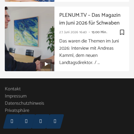
PLENUM.TV – Das Magazin
im Juni 2026 für Schwaben
bookmark_border
27. Juni 2026
16:40
15:00 Min.
Das waren die Themen im Juni
2026: Interview mit Andreas
Kamml, dem neuen
Landtagsdirektor. / …
Kontakt
Impressum
Datenschutzhinweis
Privatsphäre