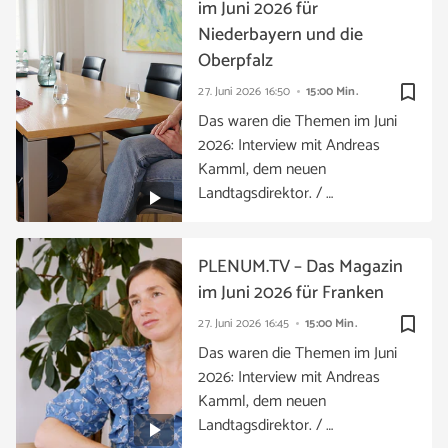
im Juni 2026 für
Niederbayern und die
Oberpfalz
bookmark_border
27. Juni 2026
16:50
15:00 Min.
Das waren die Themen im Juni
2026: Interview mit Andreas
Kamml, dem neuen
Landtagsdirektor. / …
PLENUM.TV – Das Magazin
im Juni 2026 für Franken
bookmark_border
27. Juni 2026
16:45
15:00 Min.
Das waren die Themen im Juni
2026: Interview mit Andreas
Kamml, dem neuen
Landtagsdirektor. / …