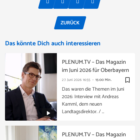
ZURÜCK
Das könnte Dich auch interessieren
PLENUM.TV – Das Magazin
im Juni 2026 für Oberbayern
bookmark_border
27. Juni 2026
16:55
15:00 Min.
Das waren die Themen im Juni
2026: Interview mit Andreas
Kamml, dem neuen
Landtagsdirektor. / …
PLENUM.TV – Das Magazin