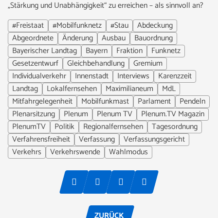
„Stärkung und Unabhängigkeit“ zu erreichen – als sinnvoll an?
#Freistaat
#Mobilfunknetz
#Stau
Abdeckung
Abgeordnete
Änderung
Ausbau
Bauordnung
Bayerischer Landtag
Bayern
Fraktion
Funknetz
Gesetzentwurf
Gleichbehandlung
Gremium
Individualverkehr
Innenstadt
Interviews
Karenzzeit
Landtag
Lokalfernsehen
Maximilianeum
MdL
Mitfahrgelegenheit
Mobilfunkmast
Parlament
Pendeln
Plenarsitzung
Plenum
Plenum TV
Plenum.TV Magazin
PlenumTV
Politik
Regionalfernsehen
Tagesordnung
Verfahrensfreiheit
Verfassung
Verfassungsgericht
Verkehrs
Verkehrswende
Wahlmodus
ZURÜCK