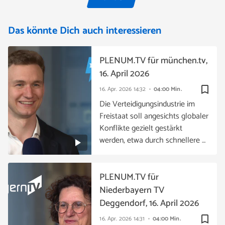
Das könnte Dich auch interessieren
PLENUM.TV für münchen.tv,
16. April 2026
bookmark_border
16. Apr. 2026
14:32
04:00 Min.
Die Verteidigungsindustrie im
Freistaat soll angesichts globaler
Konflikte gezielt gestärkt
werden, etwa durch schnellere …
PLENUM.TV für
Niederbayern TV
Deggendorf, 16. April 2026
bookmark_border
16. Apr. 2026
14:31
04:00 Min.