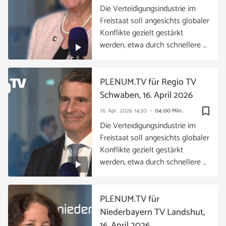
Die Verteidigungsindustrie im
Freistaat soll angesichts globaler
Konflikte gezielt gestärkt
werden, etwa durch schnellere …
PLENUM.TV für Regio TV
Schwaben, 16. April 2026
bookmark_border
16. Apr. 2026
14:30
04:00 Min.
Die Verteidigungsindustrie im
Freistaat soll angesichts globaler
Konflikte gezielt gestärkt
werden, etwa durch schnellere …
PLENUM.TV für
Niederbayern TV Landshut,
16. April 2026