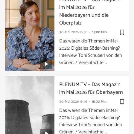
im Mai 2026 für
Niederbayern und die
Oberpfalz
bookmark_border
30. Mai 2026
16:50
15:00 Min.
Das waren die Themen imMai
2026: Digitales Söder-Bashing?
Interview Toni Schuberl von den
Grünen. / Vereinfachte …
PLENUM.TV – Das Magazin
im Mai 2026 für Oberbayern
bookmark_border
30. Mai 2026
16:45
15:00 Min.
Das waren die Themen imMai
2026: Digitales Söder-Bashing?
Interview Toni Schuberl von den
Grünen. / Vereinfachte …