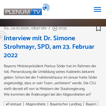
menu
bookmark_border
Do., 24.02.2022
, 08:57 Uhr
/
01:35
play_circle_outline
Interview mit Dr. Simone
Strohmayr, SPD, am 23. Februar
2022
Bayerns Ministerpräsident Markus Söder hat im Rahmen der
106. Plenarsitzung die Umbildung seines Kabinetts bekannt
geben. Schon bei der Fraktionsklausur im Januar hatte Söder
angekündigt, dass er sein Team „verfeinern“ werde. Die CSU
stellt derzeit elf von 14 Ministern der Staatsregierung.
Wie kommen die Änderungen bei den Abgeordneten an?
#Freistaat
Abgeordnete
Bayerischer Landtag
Bayern