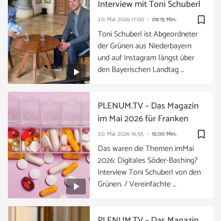
Interview mit Toni Schuberl
bookmark_border
30. Mai 2026
17:00
09:15 Min.
Toni Schuberl ist Abgeordneter
der Grünen aus Niederbayern
und auf Instagram längst über
den Bayerischen Landtag …
PLENUM.TV – Das Magazin
im Mai 2026 für Franken
bookmark_border
30. Mai 2026
16:55
15:00 Min.
Das waren die Themen imMai
2026: Digitales Söder-Bashing?
Interview Toni Schuberl von den
Grünen. / Vereinfachte …
PLENUM.TV – Das Magazin