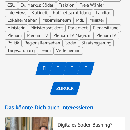
CSU
Dr. Markus Söder
Fraktion
Freie Wähler
Interviews
Kabinett
Kabinettsumbildung
Landtag
Lokalfernsehen
Maximilianeum
MdL
Minister
Ministerin
Ministerpräsident
Parlament
Plenarsitzung
Plenum
Plenum TV
Plenum.TV Magazin
PlenumTV
Politik
Regionalfernsehen
Söder
Staatsregierung
Tagesordnung
Team
Verfeinerung
ZURÜCK
Das könnte Dich auch interessieren
Digitales Söder-Bashing?