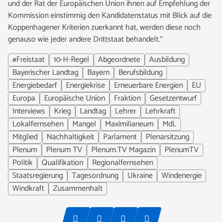
und der Rat der Europäischen Union ihnen auf Empfehlung der
Kommission einstimmig den Kandidatenstatus mit Blick auf die
Koppenhagener Kriterien zuerkannt hat, werden diese noch
genauso wie jeder andere Drittstaat behandelt.“
#Freistaat
10-H-Regel
Abgeordnete
Ausbildung
Bayerischer Landtag
Bayern
Berufsbildung
Energiebedarf
Energiekrise
Erneuerbare Energien
EU
Europa
Europäische Union
Fraktion
Gesetzentwurf
Interviews
Krieg
Landtag
Lehrer
Lehrkraft
Lokalfernsehen
Mangel
Maximilianeum
MdL
Mitglied
Nachhaltigkeit
Parlament
Plenarsitzung
Plenum
Plenum TV
Plenum.TV Magazin
PlenumTV
Politik
Qualifikation
Regionalfernsehen
Staatsregierung
Tagesordnung
Ukraine
Windenergie
Windkraft
Zusammenhalt