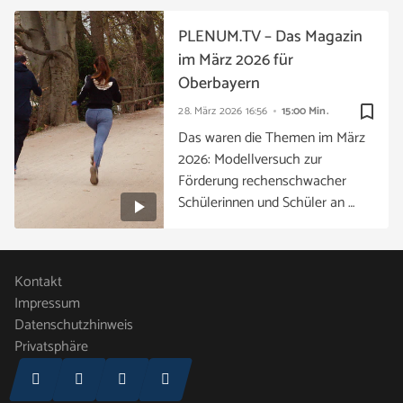
PLENUM.TV – Das Magazin
im März 2026 für
Oberbayern
bookmark_border
28. März 2026
16:56
15:00 Min.
Das waren die Themen im März
2026: Modellversuch zur
Förderung rechenschwacher
Schülerinnen und Schüler an …
Kontakt
Impressum
Datenschutzhinweis
Privatsphäre