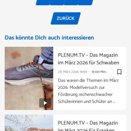
ZURÜCK
Das könnte Dich auch interessieren
PLENUM.TV – Das Magazin
im März 2026 für Schwaben
bookmark_border
28. März 2026
16:59
15:00 Min.
Das waren die Themen im März
2026: Modellversuch zur
Förderung rechenschwacher
Schülerinnen und Schüler an …
PLENUM.TV – Das Magazin
im März 2026 für Franken