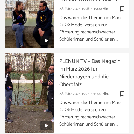
bookmark_border
28. März 2026
16:58
15:00 Min.
Das waren die Themen im März
2026: Modellversuch zur
Förderung rechenschwacher
Schülerinnen und Schüler an …
PLENUM.TV – Das Magazin
im März 2026 für
Niederbayern und die
Oberpfalz
bookmark_border
28. März 2026
16:57
15:00 Min.
Das waren die Themen im März
2026: Modellversuch zur
Förderung rechenschwacher
Schülerinnen und Schüler an …