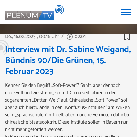
menu
bookmark_border
Do., 16.02.2023
, 00:16 Uhr
/
02:01
play_circle_outline
Interview mit Dr. Sabine Weigand,
Bündnis 90/Die Grünen, 15.
Februar 2023
Kennen Sie den Begriff „Soft-Power“? Sanft, aber dennoch
druckvoll und zielstrebig, so tritt China seit Jahren in der
sogenannten „Dritten Welt“ auf. Chinesische „Soft Power“ soll
aber auch hierzulande in den „Konfuzius-Instituten“ am Wirken
sein. „Sprachschulen“ offiziell, aber manche vermuten dahinter
chinesische Staatsdoktrin. Diese Institute sollen in Bayern nun
nicht mehr gefördert werden.
In Bayern werden Lehrerinnen und Lehrer unterschiedlich