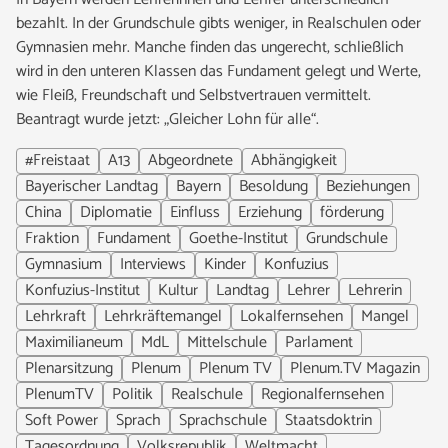
bezahlt. In der Grundschule gibts weniger, in Realschulen oder
Gymnasien mehr. Manche finden das ungerecht, schließlich
wird in den unteren Klassen das Fundament gelegt und Werte,
wie Fleiß, Freundschaft und Selbstvertrauen vermittelt.
Beantragt wurde jetzt: „Gleicher Lohn für alle“.
#Freistaat
A13
Abgeordnete
Abhängigkeit
Bayerischer Landtag
Bayern
Besoldung
Beziehungen
China
Diplomatie
Einfluss
Erziehung
förderung
Fraktion
Fundament
Goethe-Institut
Grundschule
Gymnasium
Interviews
Kinder
Konfuzius
Konfuzius-Institut
Kultur
Landtag
Lehrer
Lehrerin
Lehrkraft
Lehrkräftemangel
Lokalfernsehen
Mangel
Maximilianeum
MdL
Mittelschule
Parlament
Plenarsitzung
Plenum
Plenum TV
Plenum.TV Magazin
PlenumTV
Politik
Realschule
Regionalfernsehen
Soft Power
Sprach
Sprachschule
Staatsdoktrin
Tagesordnung
Volksrepublik
Weltmacht