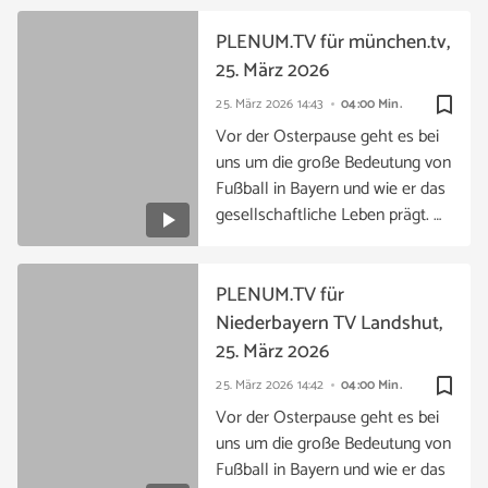
PLENUM.TV für münchen.tv,
25. März 2026
bookmark_border
25. März 2026
14:43
04:00 Min.
Vor der Osterpause geht es bei
uns um die große Bedeutung von
Fußball in Bayern und wie er das
gesellschaftliche Leben prägt. …
PLENUM.TV für
Niederbayern TV Landshut,
25. März 2026
bookmark_border
25. März 2026
14:42
04:00 Min.
Vor der Osterpause geht es bei
uns um die große Bedeutung von
Fußball in Bayern und wie er das