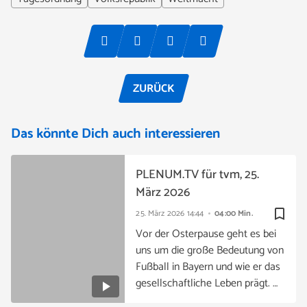
ZURÜCK
Das könnte Dich auch interessieren
PLENUM.TV für tvm, 25.
März 2026
bookmark_border
25. März 2026
14:44
04:00 Min.
Vor der Osterpause geht es bei
uns um die große Bedeutung von
Fußball in Bayern und wie er das
gesellschaftliche Leben prägt. …