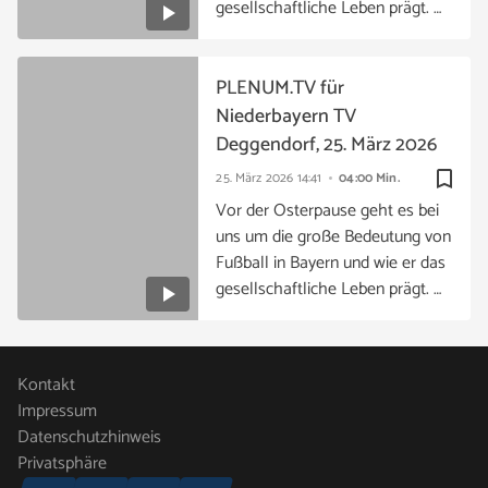
gesellschaftliche Leben prägt. …
PLENUM.TV für
Niederbayern TV
Deggendorf, 25. März 2026
bookmark_border
25. März 2026
14:41
04:00 Min.
Vor der Osterpause geht es bei
uns um die große Bedeutung von
Fußball in Bayern und wie er das
gesellschaftliche Leben prägt. …
Kontakt
Impressum
Datenschutzhinweis
Privatsphäre