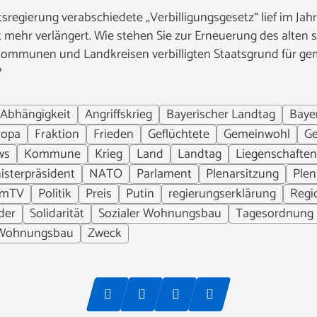
tsregierung verabschiedete „Verbilligungsgesetz“ lief im Ja
 mehr verlängert. Wie stehen Sie zur Erneuerung des alten
 Kommunen und Landkreisen verbilligten Staatsgrund für ge
?
Abhängigkeit
Angriffskrieg
Bayerischer Landtag
Baye
ropa
Fraktion
Frieden
Geflüchtete
Gemeinwohl
Ge
ws
Kommune
Krieg
Land
Landtag
Liegenschaften
isterpräsident
NATO
Parlament
Plenarsitzung
Ple
umTV
Politik
Preis
Putin
regierungserklärung
Regi
der
Solidarität
Sozialer Wohnungsbau
Tagesordnung
Wohnungsbau
Zweck