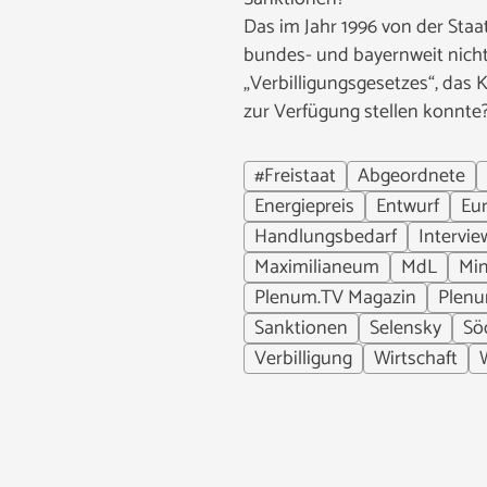
Das im Jahr 1996 von der Staa
bundes- und bayernweit nicht
„Verbilligungsgesetzes“, das
zur Verfügung stellen konnte
#Freistaat
Abgeordnete
Energiepreis
Entwurf
Eu
Handlungsbedarf
Intervie
Maximilianeum
MdL
Min
Plenum.TV Magazin
Plen
Sanktionen
Selensky
Sö
Verbilligung
Wirtschaft