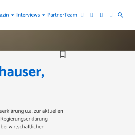
azin
Interviews
Partner
Team
arrow_drop_down
arrow_drop_down
search
bookmark_border
hauser,
erklärung u.a. zur aktuellen
e Regierungserklärung
bei wirtschaftlichen