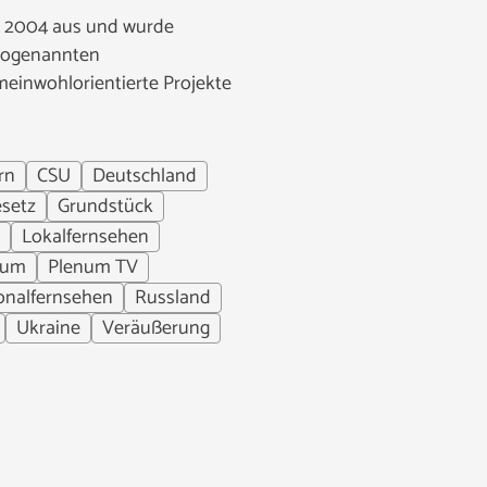
hr 2004 aus und wurde
 sogenannten
meinwohlorientierte Projekte
rn
CSU
Deutschland
setz
Grundstück
Lokalfernsehen
num
Plenum TV
onalfernsehen
Russland
Ukraine
Veräußerung