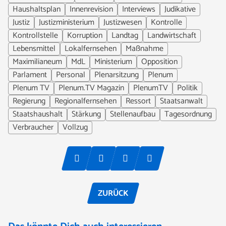
Haushaltsplan
Innenrevision
Interviews
Judikative
Justiz
Justizministerium
Justizwesen
Kontrolle
Kontrollstelle
Korruption
Landtag
Landwirtschaft
Lebensmittel
Lokalfernsehen
Maßnahme
Maximilianeum
MdL
Ministerium
Opposition
Parlament
Personal
Plenarsitzung
Plenum
Plenum TV
Plenum.TV Magazin
PlenumTV
Politik
Regierung
Regionalfernsehen
Ressort
Staatsanwalt
Staatshaushalt
Stärkung
Stellenaufbau
Tagesordnung
Verbraucher
Vollzug
ZURÜCK