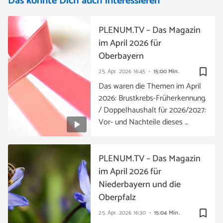
Das könnte Dich auch interessieren
PLENUM.TV – Das Magazin
im April 2026 für
Oberbayern
bookmark_border
25. Apr. 2026
16:45
15:00 Min.
Das waren die Themen im April
2026: Brustkrebs-Früherkennung.
/ Doppelhaushalt für 2026/2027:
Vor- und Nachteile dieses …
PLENUM.TV – Das Magazin
im April 2026 für
Niederbayern und die
Oberpfalz
bookmark_border
25. Apr. 2026
16:30
15:04 Min.