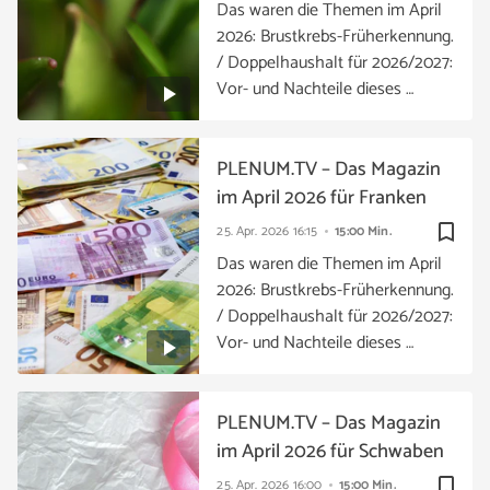
Das waren die Themen im April
2026: Brustkrebs-Früherkennung.
/ Doppelhaushalt für 2026/2027:
Vor- und Nachteile dieses …
PLENUM.TV – Das Magazin
im April 2026 für Franken
bookmark_border
25. Apr. 2026
16:15
15:00 Min.
Das waren die Themen im April
2026: Brustkrebs-Früherkennung.
/ Doppelhaushalt für 2026/2027:
Vor- und Nachteile dieses …
PLENUM.TV – Das Magazin
im April 2026 für Schwaben
bookmark_border
25. Apr. 2026
16:00
15:00 Min.