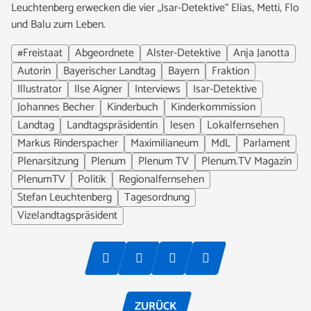
Leuchtenberg erwecken die vier „Isar-Detektive“ Elias, Metti, Flo
und Balu zum Leben.
#Freistaat
Abgeordnete
Alster-Detektive
Anja Janotta
Autorin
Bayerischer Landtag
Bayern
Fraktion
Illustrator
Ilse Aigner
Interviews
Isar-Detektive
Johannes Becher
Kinderbuch
Kinderkommission
Landtag
Landtagspräsidentin
lesen
Lokalfernsehen
Markus Rinderspacher
Maximilianeum
MdL
Parlament
Plenarsitzung
Plenum
Plenum TV
Plenum.TV Magazin
PlenumTV
Politik
Regionalfernsehen
Stefan Leuchtenberg
Tagesordnung
Vizelandtagspräsident
ZURÜCK