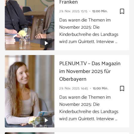
Franken
bookmark_border
29. Nov. 2025
15:15
15:00 Min.
Das waren die Themen im
November 2025: Die
Kinderbuchreihe des Landtags
wird zum Quintett. Interview …
PLENUM.TV – Das Magazin
im November 2025 für
Oberbayern
bookmark_border
29. Nov. 2025
14:45
15:00 Min.
Das waren die Themen im
November 2025: Die
Kinderbuchreihe des Landtags
wird zum Quintett. Interview …