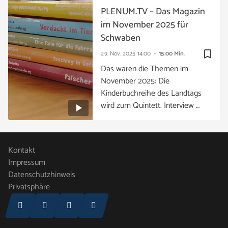
PLENUM.TV – Das Magazin
im November 2025 für
Schwaben
bookmark_border
29. Nov. 2025
14:00
15:00 Min.
Das waren die Themen im
November 2025: Die
Kinderbuchreihe des Landtags
wird zum Quintett. Interview …
Kontakt
Impressum
Datenschutzhinweis
Privatsphäre