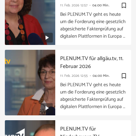
bookmark_border
11. Feb. 2026
12:57
04:00 Min.
Bei PLENUM.TV geht es heute
um die Forderung eine gesetzlich
abgesicherte Faktenprüfung auf
digitalen Plattformen in Europa …
PLENUM.TV für allgäu.tv, 11.
Februar 2026
bookmark_border
11. Feb. 2026
12:55
04:00 Min.
Bei PLENUM.TV geht es heute
um die Forderung eine gesetzlich
abgesicherte Faktenprüfung auf
digitalen Plattformen in Europa …
PLENUM.TV für