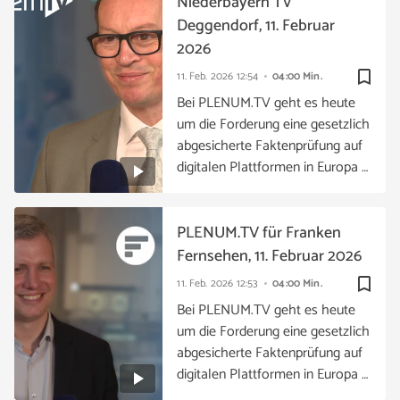
Niederbayern TV
Deggendorf, 11. Februar
2026
bookmark_border
11. Feb. 2026
12:54
04:00 Min.
Bei PLENUM.TV geht es heute
um die Forderung eine gesetzlich
abgesicherte Faktenprüfung auf
digitalen Plattformen in Europa …
PLENUM.TV für Franken
Fernsehen, 11. Februar 2026
bookmark_border
11. Feb. 2026
12:53
04:00 Min.
Bei PLENUM.TV geht es heute
um die Forderung eine gesetzlich
abgesicherte Faktenprüfung auf
digitalen Plattformen in Europa …