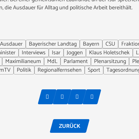
 die Ausdauer für Alltag und politische Arbeit bereithält.
Ausdauer
Bayerischer Landtag
Bayern
CSU
Fraktio
inister
Interviews
Isar
Joggen
Klaus Holetschek
L
Maximilianeum
MdL
Parlament
Plenarsitzung
Pl
umTV
Politik
Regionalfernsehen
Sport
Tagesordnun
ZURÜCK