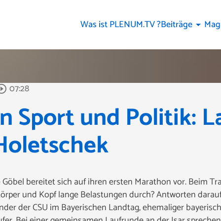
Was ist PLENUM.TV ?
Beiträge
Mag
arrow_drop_down
07:28
rcle_outline
n Sport und Politik: 
Holetschek
Göbel bereitet sich auf ihren ersten Marathon vor. Beim Trai
Körper und Kopf lange Belastungen durch? Antworten darauf h
ender der CSU im Bayerischen Landtag, ehemaliger bayerisc
fer. Bei einer gemeinsamen Laufrunde an der Isar sprechen 