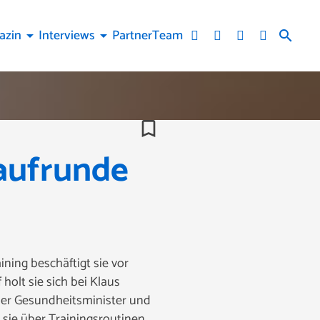
azin
Interviews
Partner
Team
arrow_drop_down
arrow_drop_down
search
bookmark_border
Laufrunde
ning beschäftigt sie vor
olt sie sich bei Klaus
her Gesundheitsminister und
sie über Trainingsroutinen,