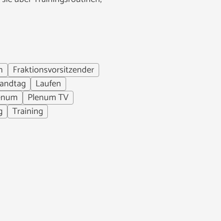
n
Fraktionsvorsitzender
andtag
Laufen
enum
Plenum TV
g
Training