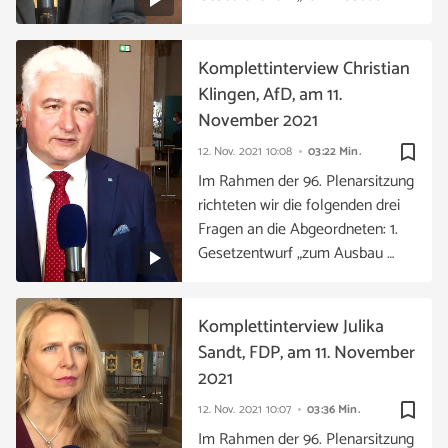
Komplettinterview Christian
Klingen, AfD, am 11.
November 2021
bookmark_border
12. Nov. 2021
10:08
03:22 Min.
Im Rahmen der 96. Plenarsitzung
richteten wir die folgenden drei
Fragen an die Abgeordneten: 1.
Gesetzentwurf „zum Ausbau …
Komplettinterview Julika
Sandt, FDP, am 11. November
2021
bookmark_border
12. Nov. 2021
10:07
03:36 Min.
Im Rahmen der 96. Plenarsitzung