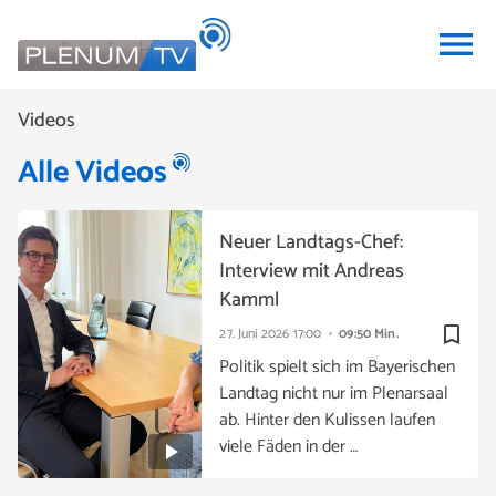
menu
Videos
Alle Videos
Neuer Landtags-Chef:
Interview mit Andreas
Kamml
bookmark_border
27. Juni 2026
17:00
09:50 Min.
Politik spielt sich im Bayerischen
Landtag nicht nur im Plenarsaal
ab. Hinter den Kulissen laufen
viele Fäden in der …