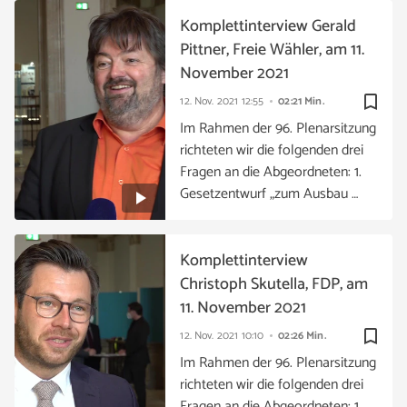
Komplettinterview Gerald
Pittner, Freie Wähler, am 11.
November 2021
bookmark_border
12. Nov. 2021
12:55
02:21 Min.
Im Rahmen der 96. Plenarsitzung
richteten wir die folgenden drei
Fragen an die Abgeordneten: 1.
Gesetzentwurf „zum Ausbau …
Komplettinterview
Christoph Skutella, FDP, am
11. November 2021
bookmark_border
12. Nov. 2021
10:10
02:26 Min.
Im Rahmen der 96. Plenarsitzung
richteten wir die folgenden drei
Fragen an die Abgeordneten: 1.