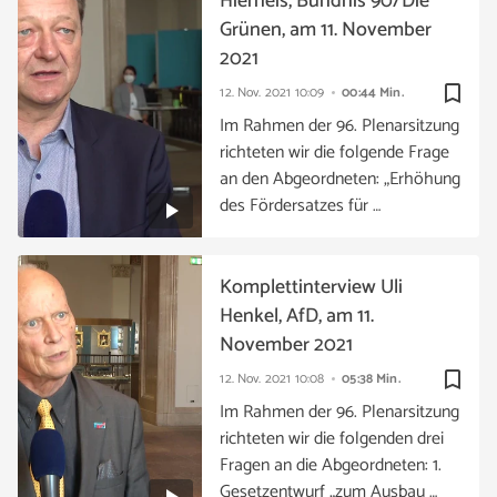
Hierneis, Bündnis 90/Die
Grünen, am 11. November
2021
bookmark_border
12. Nov. 2021
10:09
00:44 Min.
Im Rahmen der 96. Plenarsitzung
richteten wir die folgende Frage
an den Abgeordneten: „Erhöhung
des Fördersatzes für …
Komplettinterview Uli
Henkel, AfD, am 11.
November 2021
bookmark_border
12. Nov. 2021
10:08
05:38 Min.
Im Rahmen der 96. Plenarsitzung
richteten wir die folgenden drei
Fragen an die Abgeordneten: 1.
Gesetzentwurf „zum Ausbau …