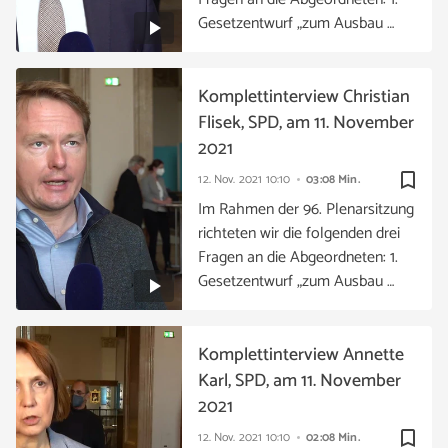
Gesetzentwurf „zum Ausbau …
Komplettinterview Christian
Flisek, SPD, am 11. November
2021
bookmark_border
12. Nov. 2021
10:10
03:08 Min.
Im Rahmen der 96. Plenarsitzung
richteten wir die folgenden drei
Fragen an die Abgeordneten: 1.
Gesetzentwurf „zum Ausbau …
Komplettinterview Annette
Karl, SPD, am 11. November
2021
bookmark_border
12. Nov. 2021
10:10
02:08 Min.