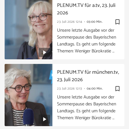
PLENUM.TV für a.tv, 23. Juli
2026
bookmark_border
23. Juli 2026
12:14
03:00 Min.
Unsere letzte Ausgabe vor der
Sommerpause des Bayerischen
Landtags. Es geht um folgende
Themen: Weniger Bürokratie …
PLENUM.TV für münchen.tv,
23. Juli 2026
bookmark_border
23. Juli 2026
12:13
04:00 Min.
Unsere letzte Ausgabe vor der
Sommerpause des Bayerischen
Landtags. Es geht um folgende
Themen: Weniger Bürokratie …