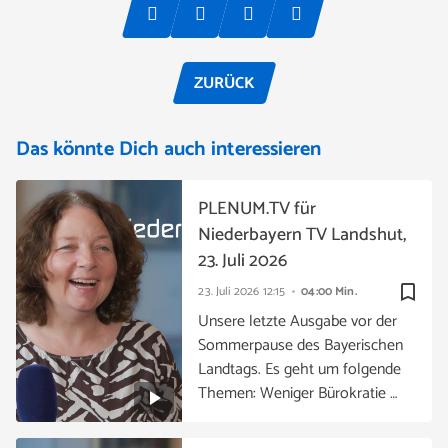
ZURÜCK
Das könnte Dich auch interessieren
PLENUM.TV für
Niederbayern TV Landshut,
23. Juli 2026
bookmark_border
23. Juli 2026
12:15
04:00 Min.
Unsere letzte Ausgabe vor der
Sommerpause des Bayerischen
Landtags. Es geht um folgende
Themen: Weniger Bürokratie …