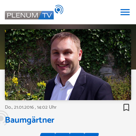
menu
bookmark_border
Do., 21.01.2016
, 14:02 Uhr
Baumgärtner