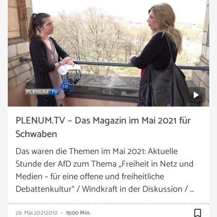
PLENUM.TV – Das Magazin im Mai 2021 für
Schwaben
Das waren die Themen im Mai 2021: Aktuelle
Stunde der AfD zum Thema „Freiheit in Netz und
Medien – für eine offene und freiheitliche
Debattenkultur“ / Windkraft in der Diskussion / …
bookmark_border
29. Mai 2021
20:12
15:00 Min.