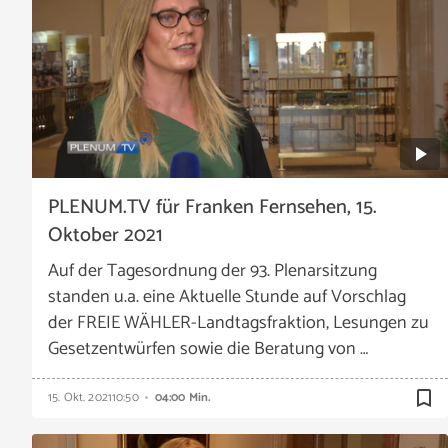
PLENUM.TV für Franken Fernsehen, 15.
Oktober 2021
Auf der Tagesordnung der 93. Plenarsitzung
standen u.a. eine Aktuelle Stunde auf Vorschlag
der FREIE WÄHLER-Landtagsfraktion, Lesungen zu
Gesetzentwürfen sowie die Beratung von …
bookmark_border
15. Okt. 2021
10:50
04:00 Min.