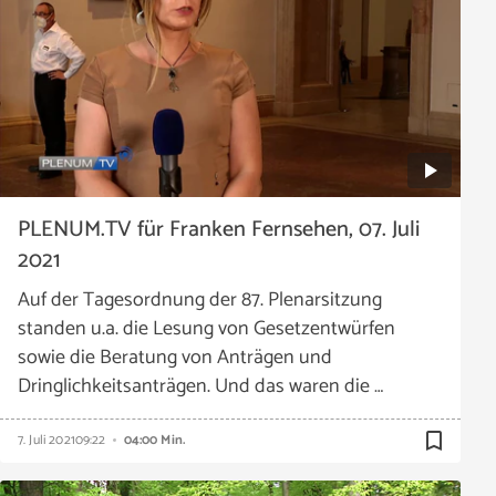
PLENUM.TV für Franken Fernsehen, 07. Juli
2021
Auf der Tagesordnung der 87. Plenarsitzung
standen u.a. die Lesung von Gesetzentwürfen
sowie die Beratung von Anträgen und
Dringlichkeitsanträgen. Und das waren die …
bookmark_border
7. Juli 2021
09:22
04:00 Min.