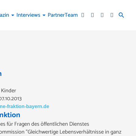
azin
Interviews
Partner
Team
arrow_drop_down
arrow_drop_down
search
n
2 Kinder
7.10.2013
e-fraktion-bayern.de
nktion
es für Fragen des öffentlichen Dienstes
ommission "Gleichwertige Lebensverhältnisse in ganz