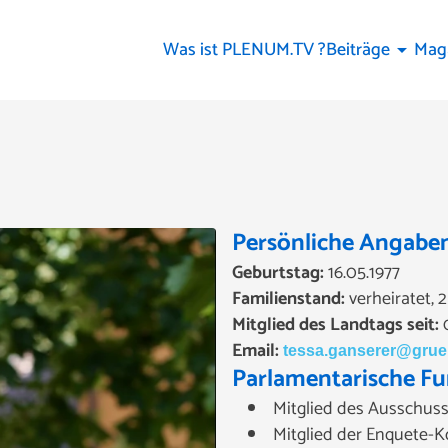
Was ist PLENUM.TV ?
Beiträge
Mag
arrow_drop_down
Persönliche Angabe
Geburtstag:
16.05.1977
Familienstand:
verheiratet, 
Mitglied des Landtags seit:
0
Email:
tessa.ganserer@gruen
Parlamentarische Fu
Mitglied des Ausschuss
Mitglied der Enquete-K