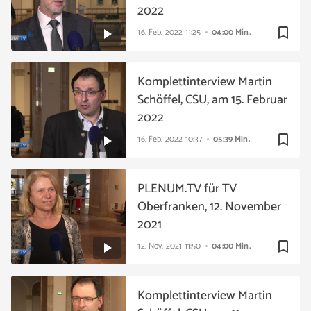
2022
bookmark_border
16. Feb. 2022
11:25
04:00 Min.
Komplettinterview Martin
Schöffel, CSU, am 15. Februar
2022
bookmark_border
16. Feb. 2022
10:37
05:39 Min.
PLENUM.TV für TV
Oberfranken, 12. November
2021
bookmark_border
12. Nov. 2021
11:50
04:00 Min.
Komplettinterview Martin