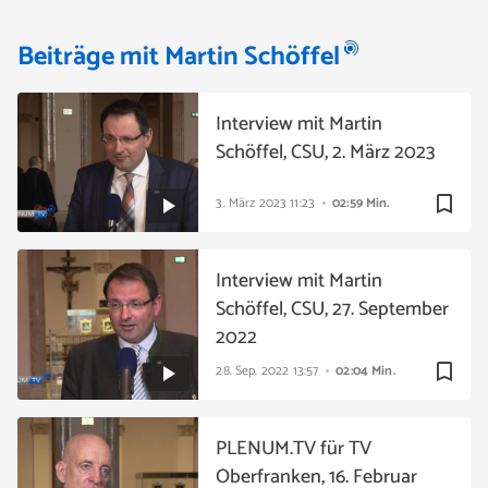
Beiträge mit Martin Schöffel
Interview mit Martin
Schöffel, CSU, 2. März 2023
bookmark_border
3. März 2023
11:23
02:59 Min.
Interview mit Martin
Schöffel, CSU, 27. September
2022
bookmark_border
28. Sep. 2022
13:57
02:04 Min.
PLENUM.TV für TV
Oberfranken, 16. Februar