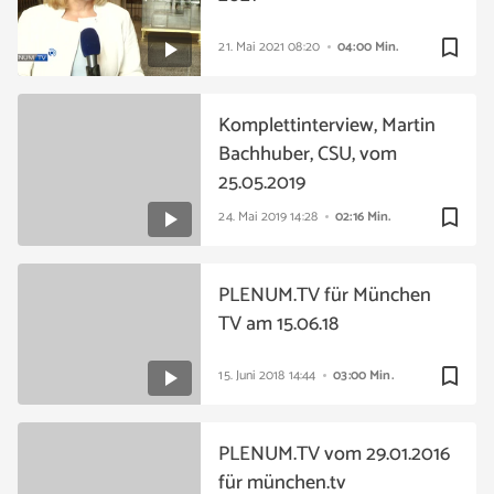
bookmark_border
21. Mai 2021
08:20
04:00 Min.
Komplettinterview, Martin
Bachhuber, CSU, vom
25.05.2019
bookmark_border
24. Mai 2019
14:28
02:16 Min.
PLENUM.TV für München
TV am 15.06.18
bookmark_border
15. Juni 2018
14:44
03:00 Min.
PLENUM.TV vom 29.01.2016
für münchen.tv