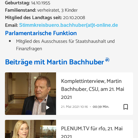
Geburtstag:
14.10.1955
Familienstand:
verheiratet, 3 Kinder
Mitglied des Landtags seit:
20.10.2008
Email:
Stimmkreisbuero.bachhuber(at)t-online.de
Parlamentarische Funktion
Mitglied des Ausschusses für Staatshaushalt und
Finanzfragen
Beiträge mit Martin Bachhuber
Komplettinterview, Martin
Bachhuber, CSU, am 21. Mai
2021
bookmark_border
21. Mai 2021
10:16
00:39 Min.
PLENUM.TV für rfo, 21. Mai
2021