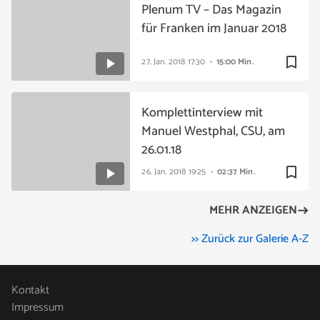
Plenum TV – Das Magazin
für Franken im Januar 2018
bookmark_border
27. Jan. 2018
17:30
15:00 Min.
Komplettinterview mit
Manuel Westphal, CSU, am
26.01.18
bookmark_border
26. Jan. 2018
19:25
02:37 Min.
MEHR ANZEIGEN
>> Zurück zur Galerie A-Z
Kontakt
Impressum