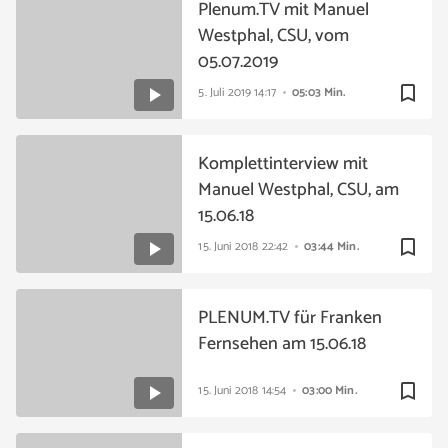
Plenum.TV mit Manuel
Westphal, CSU, vom
05.07.2019
bookmark_border
5. Juli 2019
14:17
05:03 Min.
Komplettinterview mit
Manuel Westphal, CSU, am
15.06.18
bookmark_border
15. Juni 2018
22:42
03:44 Min.
PLENUM.TV für Franken
Fernsehen am 15.06.18
bookmark_border
15. Juni 2018
14:54
03:00 Min.