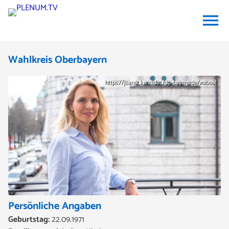
menu
Wahlkreis Oberbayern
https://jsandt.kandidat.fdp-bayern.de/#about
Persönliche Angaben
Geburtstag:
22.09.1971