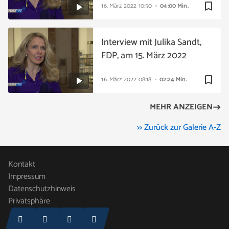
bookmark_border
16. März 2022
10:50
04:00 Min.
Interview mit Julika Sandt,
FDP, am 15. März 2022
bookmark_border
16. März 2022
08:18
02:24 Min.
MEHR ANZEIGEN
>> Zurück zur Galerie A-Z
Kontakt
Impressum
Datenschutzhinweis
Privatsphäre