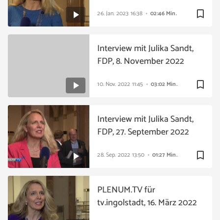
bookmark_border
26. Jan. 2023
16:38
02:46 Min.
Interview mit Julika Sandt,
FDP, 8. November 2022
bookmark_border
10. Nov. 2022
11:45
03:02 Min.
Interview mit Julika Sandt,
FDP, 27. September 2022
bookmark_border
28. Sep. 2022
13:50
01:27 Min.
PLENUM.TV für
tv.ingolstadt, 16. März 2022