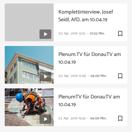
Komplettinterview, Josef
Seidl, AfD, am 10.04.19
bookmark_border
30. Apr. 2019
13:15
01:33 Min.
Plenum.TV für DonauTV am
10.04.19
bookmark_border
30. Apr. 2019
12:58
04:00 Min.
PlenumTV für DonauTV am
10.04.19
bookmark_border
23. Apr. 2019
15:34
04:00 Min.