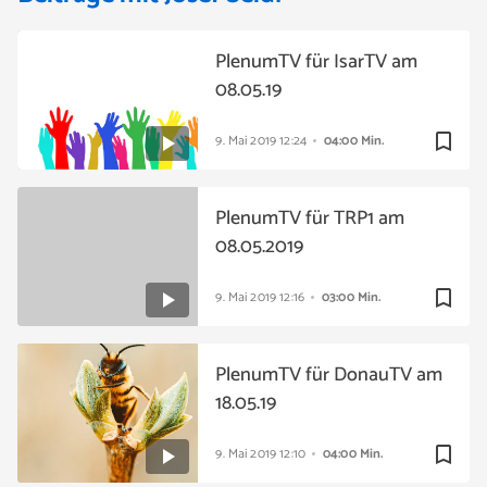
PlenumTV für IsarTV am
08.05.19
bookmark_border
9. Mai 2019
12:24
04:00 Min.
PlenumTV für TRP1 am
08.05.2019
bookmark_border
9. Mai 2019
12:16
03:00 Min.
PlenumTV für DonauTV am
18.05.19
bookmark_border
9. Mai 2019
12:10
04:00 Min.