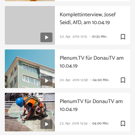
Komplettinterview, Josef
Seidl, AfD, am 10.04.19
bookmark_border
30. Apr. 2019
13:15
01:33 Min.
Plenum.TV für DonauTV am
10.04.19
bookmark_border
30. Apr. 2019
12:58
04:00 Min.
PlenumTV für DonauTV am
10.04.19
bookmark_border
23. Apr. 2019
15:34
04:00 Min.