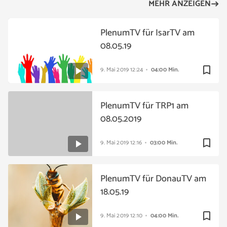
MEHR ANZEIGEN
PlenumTV für IsarTV am
08.05.19
bookmark_border
9. Mai 2019
12:24
04:00 Min.
PlenumTV für TRP1 am
08.05.2019
bookmark_border
9. Mai 2019
12:16
03:00 Min.
PlenumTV für DonauTV am
18.05.19
bookmark_border
9. Mai 2019
12:10
04:00 Min.