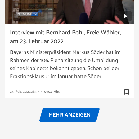
Interview mit Bernhard Pohl, Freie Wähler,
am 23. Februar 2022
Bayerns Ministerpräsident Markus Söder hat im
Rahmen der 106. Plenarsitzung die Umbildung
seines Kabinetts bekannt geben. Schon bei der
Fraktionsklausur im Januar hatte Söder …
bookmark_border
24. Feb. 2022
08:57
01:02 Min.
MEHR ANZEIGEN