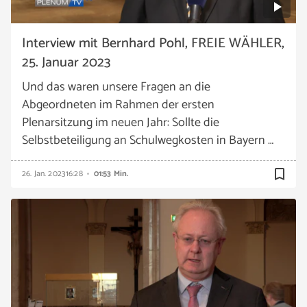
Interview mit Bernhard Pohl, FREIE WÄHLER,
25. Januar 2023
Und das waren unsere Fragen an die
Abgeordneten im Rahmen der ersten
Plenarsitzung im neuen Jahr: Sollte die
Selbstbeteiligung an Schulwegkosten in Bayern …
bookmark_border
26. Jan. 2023
16:28
01:53 Min.