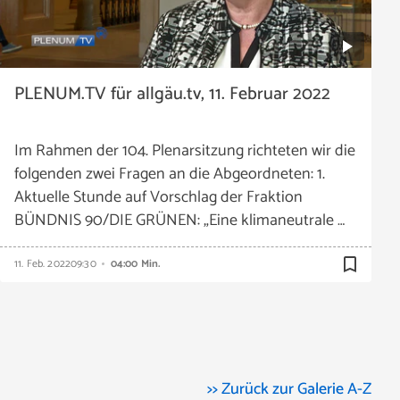
PLENUM.TV für allgäu.tv, 11. Februar 2022
Im Rahmen der 104. Plenarsitzung richteten wir die
folgenden zwei Fragen an die Abgeordneten: 1.
Aktuelle Stunde auf Vorschlag der Fraktion
BÜNDNIS 90/DIE GRÜNEN: „Eine klimaneutrale …
bookmark_border
11. Feb. 2022
09:30
04:00 Min.
>> Zurück zur Galerie A-Z