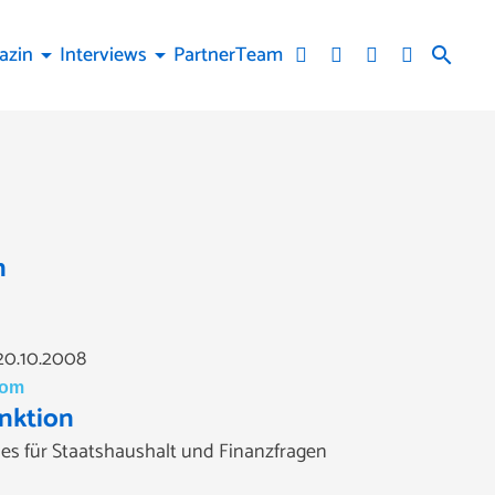
azin
Interviews
Partner
Team
arrow_drop_down
arrow_drop_down
search
n
0.10.2008
com
nktion
es für Staatshaushalt und Finanzfragen